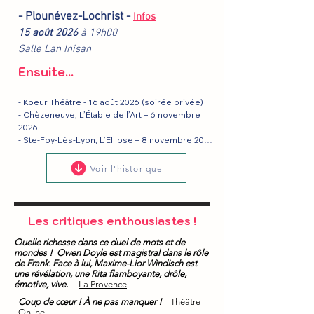
- Plounévez-Lochrist -
Infos
15 août 2026
à 19h00
Salle Lan Inisan
Ensuite...
- Koeur Théâtre - 16 août 2026 (soirée privée)

- Chèzeneuve, L’Étable de l’Art – 6 novembre 
2026

- Ste-Foy-Lès-Lyon, L’Ellipse – 8 novembre 2026

- Pézenas – 21 janvier 2027

- Roquebrune-sur-Argens – 5 février 2027

Voir l'historique
- Rueil-Malmaison, l’Athénée – 25 février 2027

- Saint-Ismier, Espace Agora – 3 mars 2027

- Nivelle,  Salle Pierre Arditi – 25 mars 2027
Les critiques enthousiastes !
Quelle richesse dans ce duel de mots et de
mondes ! Owen Doyle est magistral dans le rôle
de Frank. Face à lui, Maxime-Lior Windisch est
une révélation, une Rita flamboyante, drôle,
émotive, vive.
La Provence
Coup de cœur ! À ne pas manquer !
Théâtre
Online