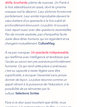
drôle, touchante
, pleine de nuances. Un Frank à
la fois attendrissant et cassé, dont le cynisme
masque mal le désarroi. Leur alchimie fonctionne
parfaitement. Leur amitié improbable devient le
cœur battant d’un spectacle à la fois subtil et
profondément émouvant. Le public rit souvent,
mais repart aussi avec des questions essentielles.
Pas de morale assénée, pas d’empathie facile.
Juste deux êtres humains qui se regardent et se
changent mutuellement.
CultureMag
À ne pas manquer.
Un spectacle indispensable
,
qui réaffirme avec intelligence et tendresse que
l’accès au savoir est une aventure profondément
humaine. Ce qui rend cette pièce si précieuse,
c’est sa capacité à rester légère sans être
superficielle, à évoquer l’essentiel sans jamais
donner de leçon. La pièce résonne comme un
appel vibrant à la puissance de l’éducation, à la
possibilité de se réinventer par la
culture.
Selections Sorties
Face à ce duo aussi touchant que drôle, nous
assistons à la métamorphose de Rita. La mise en