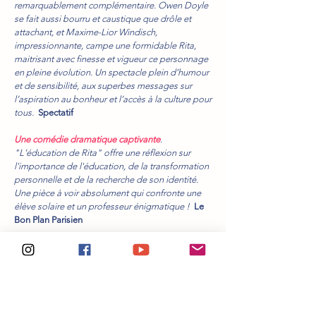
remarquablement complémentaire. Owen Doyle
se fait aussi bourru et caustique que drôle et
attachant, et Maxime-Lior Windisch,
impressionnante, campe une formidable Rita,
maitrisant avec finesse et vigueur ce personnage
en pleine évolution. Un spectacle plein d’humour
et de sensibilité, aux superbes messages sur
l’aspiration au bonheur et l’accès à la culture pour
tous.
Spectatif
Une comédie dramatique captivante
.
"L'éducation de Rita" offre une réflexion sur
l'importance de l'éducation, de la transformation
personnelle et de la recherche de son identité.
Une pièce à voir absolument qui confronte une
élève solaire et un professeur énigmatique !
Le
Bon Plan Parisien
Pièce absolument charmante et délicieuse.
Maxime-Lior Windisch et Owen Doyle forment un
duo touchant, drôle et attachant. Elle est une Rita
pleine de spontanéité, de fraîcheur, de caractère.
Il est un Frank tout en nuances et en complexité.
La complicité entre ces deux êtres est