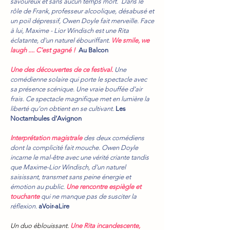
savoureux et sans aucun temps mort. Dans le
rôle de Frank, professeur alcoolique, désabusé et
un poil dépressif, Owen Doyle fait merveille. Face
à lui, Maxime - Lior Windisch est une Rita
éclatante, d'un naturel ébouriffant.
We smile, we
laugh .... C'est gagné !
Au Balcon
Une des découvertes de ce festival.
Une
comédienne solaire qui porte le spectacle avec
sa présence scénique. Une vraie bouffée d’air
frais. Ce spectacle magnifique met en lumière la
liberté qu’on obtient en se cultivant.
Les
Noctambules d’Avignon
I
nterprétation magistrale
des deux comédiens
dont la complicité fait mouche. Owen Doyle
incarne le mal-être avec une vérité criante tandis
que Maxime-Lior Windisch, d’un naturel
saisissant, transmet sans peine énergie et
émotion au public.
Une rencontre espiègle et
touchante
qui ne manque pas de susciter la
réflexion.
aVoir-aLire
Un duo éblouissant.
Une Rita incandescente,