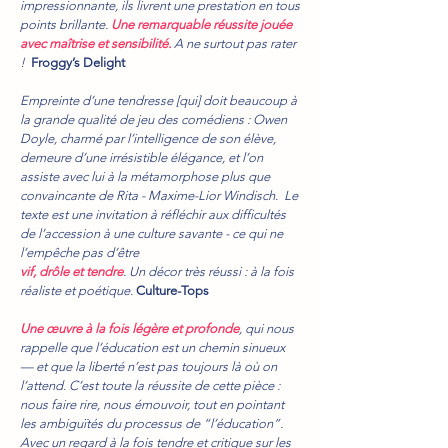
impressionnante, ils livrent une prestation en tous
points brillante.
Une remarquable réussite jouée
avec maîtrise et sensibilité.
A ne surtout pas rater
!
Froggy’s Delight
Empreinte d’une tendresse [qui] doit beaucoup à
la grande qualité de jeu des comédiens : Owen
Doyle, charmé par l’intelligence de son élève,
demeure d’une irrésistible élégance, et l’on
assiste avec lui à la métamorphose plus que
convaincante de Rita - Maxime-Lior Windisch. Le
texte est une invitation à réfléchir aux difficultés
de l’accession à une culture savante - ce qui ne
l’empêche pas d’être
vif, drôle et tendre
. Un décor très réussi : à la fois
réaliste et poétique.
Culture-Tops
Une œuvre à la fois légère et profonde
, qui nous
rappelle que l’éducation est un chemin sinueux
— et que la liberté n’est pas toujours là où on
l’attend. C’est toute la réussite de cette pièce :
nous faire rire, nous émouvoir, tout en pointant
les ambiguïtés du processus de “l’éducation”.
Avec un regard à la fois tendre et critique sur les