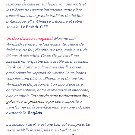
rapports de classes, sur le pouvoir des mots et
les pièges de l’ascension sociale, cette pièce
s’inscrit dans une grande tradition du théâtre
britannique, alliant finesse d’écriture et satire
sociale.
Le Bruit du OFF
Un duo d'acteurs magistral.
Maxime-Lior
Windisch campe une Rita éclatante, pleine de
fraîcheur, de feu, d’enthousiasme, mais aussi de
fêlures. À ses côtés, Owen Doyle est d’une
justesse remarquable dans le rôle du professeur
Frank, cet homme cultivé mais désillusionné,
perdu dans les vapeurs de whisky. Leurs joutes
verbales sont pleines d’humour et de tension.
Windisch et Doyle forment un duo d’une rare
complémentarité, entre exubérance et intériorité,
élan et retrait.
On sort de cette performance ému,
galvanisé, impressionné
par cette capacité à
transformer un face-à-face intime en une odyssée
existentielle.
RegArts
L'Éducation de Rita est une bien jolie surprise. Le
texte de Willy Russell, très bien traduit, est